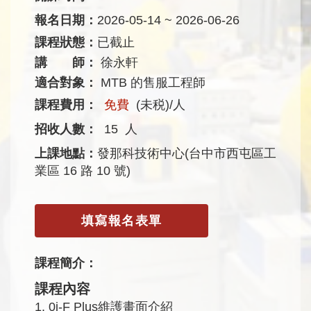
報名日期：
2026-05-14 ~ 2026-06-26
課程狀態：
已截止
講 師：
徐永軒
適合對象：
MTB 的售服工程師
課程費用：
免費
(未税)/人
招收人數：
15
人
上課地點：
發那科技術中心(台中市西屯區工
業區 16 路 10 號)
填寫報名表單
課程簡介：
課程內容
1. 0i-F Plus維護畫面介紹