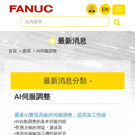
切
換
導
航
最新消息
首頁
>
應用
>
AI伺服調整
最新消息分類
AI伺服調整
通過AI實現高級的伺服調整，提高加工性能
•AI自動調整的基本伺服功能
•對應主軸的增益・濾波器
•有助於齒輪加工機性能提升